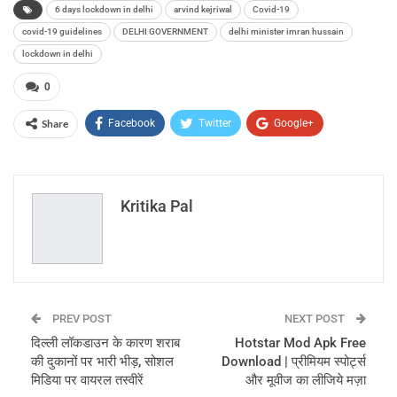
6 days lockdown in delhi
arvind kejriwal
Covid-19
covid-19 guidelines
DELHI GOVERNMENT
delhi minister imran hussain
lockdown in delhi
0
Share
Facebook
Twitter
Google+
ReddIt
WhatsApp
Pinterest
Email
Kritika Pal
PREV POST
NEXT POST
दिल्ली लॉकडाउन के कारण शराब
Hotstar Mod Apk Free
की दुकानों पर भारी भीड़, सोशल
Download | प्रीमियम स्पोर्ट्स
मिडिया पर वायरल तस्वीरें
और मूवीज का लीजिये मज़ा