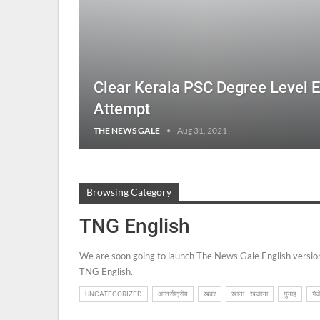
Clear Kerala PSC Degree Level E
Attempt
THE NEWS GALE
Aug 31, 2021
Browsing Category
TNG English
We are soon going to launch The News Gale English version.
TNG English.
UNCATEGORIZED
अन्तर्राष्ट्रीय
खबर
खाना—खजाना
गुनाह
गैज