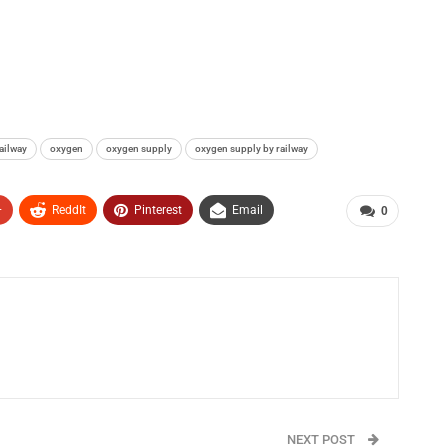
ailway
oxygen
oxygen supply
oxygen supply by railway
+
ReddIt
Pinterest
Email
0
NEXT POST