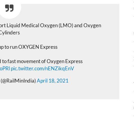
nsport Liquid Medical Oxygen (LMO) and Oxygen
Cylinders
up to run OXYGEN Express
d to fast movement of Oxygen Express
noPRl
pic.twitter.com/nENZikqEnV
s (@RailMinIndia)
April 18, 2021