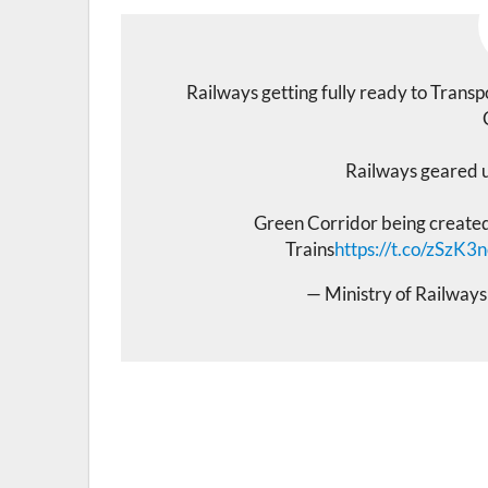
Railways getting fully ready to Tra
Railways geared 
Green Corridor being create
Trains
https://t.co/zSzK3
— Ministry of Railway