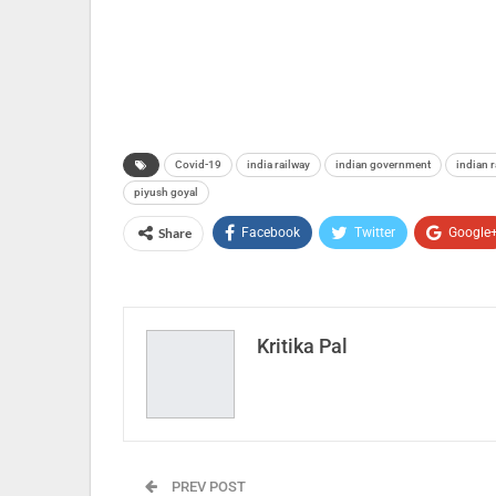
Covid-19
india railway
indian government
indian r
piyush goyal
Share
Facebook
Twitter
Google
Kritika Pal
PREV POST