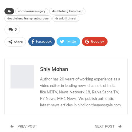
coronavirus surgery
double lung transplant
double lung transplant surgery
dr ankhit bharat
0
Share
Facebook
Twitter
Google+
ReddIt
WhatsApp
Pinterest
Email
Shiv Mohan
Author has 20 years of working experience as a
video editor in leading news channels of India
like NDTV, News Network 18, Rajya Sabha TV,
P7 News, MH1 News. We publish authentic
latest news articles in hindi on thenewsgale.com
PREV POST
NEXT POST