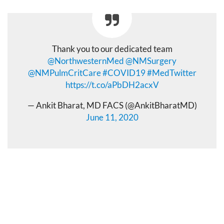
Thank you to our dedicated team
@NorthwesternMed
@NMSurgery
@NMPulmCritCare
#COVID19
#MedTwitter
https://t.co/aPbDH2acxV
— Ankit Bharat, MD FACS (@AnkitBharatMD)
June 11, 2020