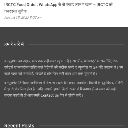
IRCTC Food Order: WhatsApp से भी मंगवाएं ट्रेन में खाना – IRCTC की
जबरदस्त सुविधा
August 19, 2025 9:03 am
हमारे बारे में
द न्यूज़गेल का उद्देश्य, आप तक सही खबर पहुंचाना है। राष्ट्रीय, अंतराष्ट्रीय, राजनीति, टेक,
स्पोर्ट्स एवं मनोरंजन सहित कई कैटेगरी की सटीक खबरें द न्यूज़गेल पर 24 घंटे उपलब्ध है। हम
पहले खबर को जांचते हैं, परखते हैं और फिर सही खबर आप तक पहुंचाते हैं।
द न्यूज़गेल डिजिटल जर्नलिज्म़ में विश्वास रखता है। हमारा कार्यालय दिल्ली के बुद्ध विहार, रोहिणी
क्षेत्र से संचालित होता है। यदि आपको हमारी किसी खबर से शिकायत हो या खबर को सही
करना चाहते हो तो आप हमारे
Contact Us
पेज से संपर्क करें।
Recent Posts