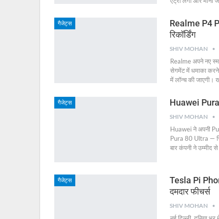
एंट्री लेगी और माना 
Realme P4 Pro 
गैजेट्स
रिकॉर्डिंग
SHIV MOHAN
Realme अपने नए स्
सेगमेंट में धमाका कर
में लॉन्च की जाएगी।
Huawei Pura 8
गैजेट्स
SHIV MOHAN
Huawei ने अपनी Pur
Pura 80 Ultra — रिव्
बार कंपनी ने उम्मीद स
Tesla Pi Phone 
गैजेट्स
दमदार फीचर्स
SHIV MOHAN
नई दिल्ली, दुनिया भर 