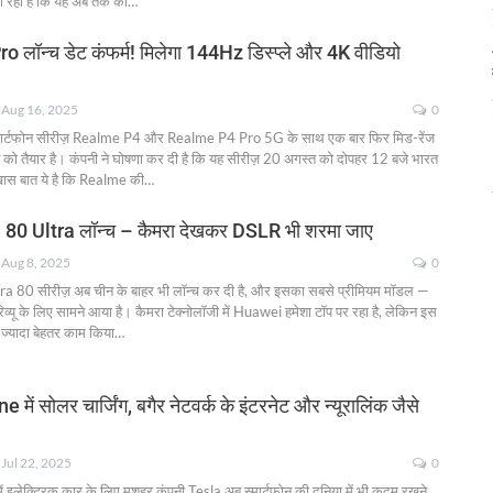
जा रहा है कि यह अब तक की
…
लॉन्च डेट कंफर्म! मिलेगा 144Hz डिस्प्ले और 4K वीडियो
Aug 16, 2025
0
मार्टफोन सीरीज़ Realme P4 और Realme P4 Pro 5G के साथ एक बार फिर मिड-रेंज
ने को तैयार है। कंपनी ने घोषणा कर दी है कि यह सीरीज़ 20 अगस्त को दोपहर 12 बजे भारत
 खास बात ये है कि Realme की
…
0 Ultra लॉन्च – कैमरा देखकर DSLR भी शरमा जाए
Aug 8, 2025
0
a 80 सीरीज़ अब चीन के बाहर भी लॉन्च कर दी है, और इसका सबसे प्रीमियम मॉडल —
यू के लिए सामने आया है। कैमरा टेक्नोलॉजी में Huawei हमेशा टॉप पर रहा है, लेकिन इस
े ज्यादा बेहतर काम किया
…
में सोलर चार्जिंग, बगैर नेटवर्क के इंटरनेट और न्यूरालिंक जैसे
Jul 22, 2025
0
में इलेक्ट्रिक कार के लिए मशहूर कंपनी Tesla अब स्मार्टफोन की दुनिया में भी कदम रखने