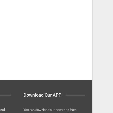
Download Our APP
 and
You can download our news app from