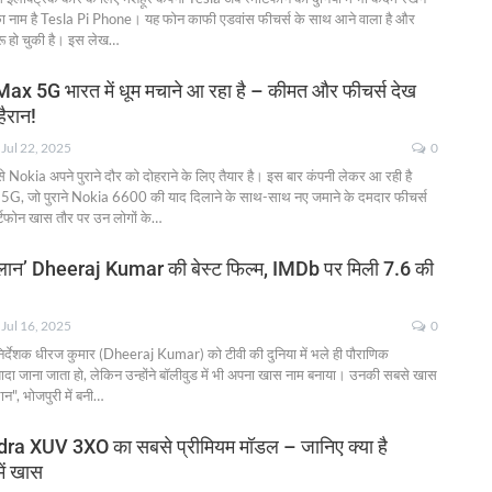
ा नाम है Tesla Pi Phone। यह फोन काफी एडवांस फीचर्स के साथ आने वाला है और
रू हो चुकी है। इस लेख
…
x 5G भारत में धूम मचाने आ रहा है – कीमत और फीचर्स देख
ैरान!
Jul 22, 2025
0
से Nokia अपने पुराने दौर को दोहराने के लिए तैयार है। इस बार कंपनी लेकर आ रही है
 जो पुराने Nokia 6600 की याद दिलाने के साथ-साथ नए जमाने के दमदार फीचर्स
र्टफोन खास तौर पर उन लोगों के
…
एलान’ Dheeraj Kumar की बेस्ट फिल्म, IMDb पर मिली 7.6 की
Jul 16, 2025
0
िर्देशक धीरज कुमार (Dheeraj Kumar) को टीवी की दुनिया में भले ही पौराणिक
्यादा जाना जाता हो, लेकिन उन्होंने बॉलीवुड में भी अपना खास नाम बनाया। उनकी सबसे खास
लान", भोजपुरी में बनी
…
a XUV 3XO का सबसे प्रीमियम मॉडल – जानिए क्या है
ें खास