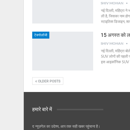
SHIV MOHAN
नई दिल्ली, महिंद्रा 
ली है, जिसका नाम हो
स्टाइलिश डिजाइन, श
15 अगस्त को ल
टेक्नोलॉजी
SHIV MOHAN
नई दिल्ली, महिंद्रा ब
SUV लोगों की पहली पस
इस आइकॉनिक SUV को
OLDER POSTS
हमारे बारे में
द न्यूज़गेल का उद्देश्य, आप तक सही खबर पहुंचाना है।