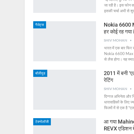
जा रही है। इस फोन क
इसकी चर्चा अभी से शु
Nokia 6600 Ma
गैजेट्स
हर कोई रह गया ह
SHIV MOHAN
भारत में एक बार फिर 
Nokia 6600 Max 5G,
से लैस होगा। यह स्मा
2011 में बनी ‘
बॉलीवुड
रेटिंग
SHIV MOHAN
दिग्गज अभिनेता और न
धारावाहिकों के लिए ज
फिल्मों में से एक है "ए
आ गया Mahindr
टेक्नोलॉजी
REVX एडिशन म