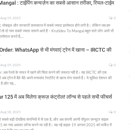
angal : टाईपिंग कन्वर्ज़न का सबसे आसान तरीका, रियल-टाईम
Aug 19, 2025
0
ट, मोबाइल और सरकारी कामकाज में सबसे ज्यादा इस्तेमाल होने लगी है। लेकिन जब हम
हैं तो दो नाम सबसे ज्यादा सामने आते हैं – Krutidev To Mangal.बहुत सारे लोग अभी भी
्तेमाल करते हैं,
…
der: WhatsApp से भी मंगवाएं ट्रेन में खाना – IRCTC की
ा
Aug 19, 2025
0
ब रेलवे के सफर में खाने की चिंता करने की जरूरत नहीं है। यह IRCTC की एक
ी अब ट्रेन में बैठे-बैठे अपने मनपसंद रेस्टोरेंट से खाना मंगा सकते हैं। ये सुविधा देशभर की
्ध है और यह
…
25 में अब मिलेगा क्रूज़ कंट्रोल! लॉन्च से पहले सभी फीचर्स
Aug 18, 2025
0
ी सबसे बड़ी दोपहिया कंपनियों में से एक है, और अब कंपनी अपनी पॉपुलर कम्यूटर बाइक
ा नया अवतार लॉन्च करने जा रही है। यह नई बाइक 19 अगस्त 2025 को मार्केट में