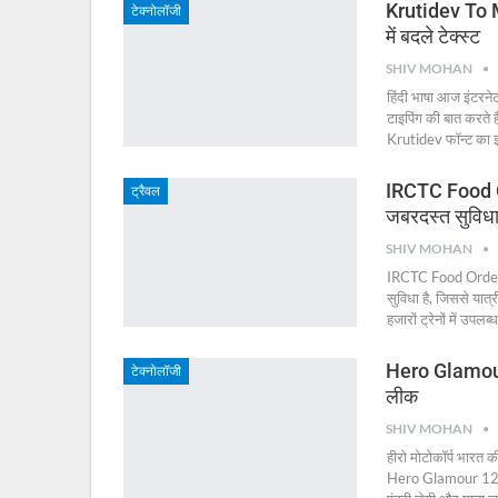
Krutidev To M
टेक्नोलॉजी
में बदले टेक्स्ट
SHIV MOHAN
हिंदी भाषा आज इंटरने
टाइपिंग की बात करते 
Krutidev फॉन्ट का इस
IRCTC Food Or
ट्रैवल
जबरदस्त सुविध
SHIV MOHAN
IRCTC Food Order: अ
सुविधा है, जिससे यात्र
हजारों ट्रेनों में उपलब
Hero Glamour 1
टेक्नोलॉजी
लीक
SHIV MOHAN
हीरो मोटोकॉर्प भारत क
Hero Glamour 125 क