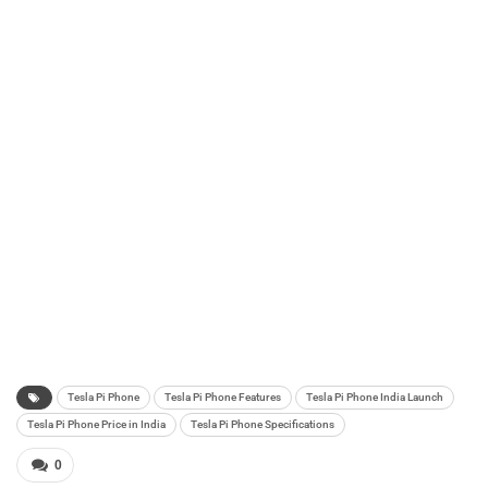
Tesla Pi Phone
Tesla Pi Phone Features
Tesla Pi Phone India Launch
Tesla Pi Phone Price in India
Tesla Pi Phone Specifications
0