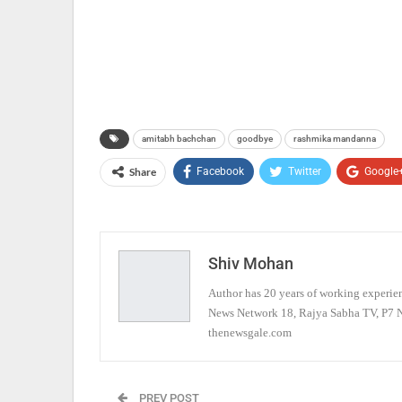
amitabh bachchan
goodbye
rashmika mandanna
Share
Facebook
Twitter
Google
Shiv Mohan
Author has 20 years of working experien
News Network 18, Rajya Sabha TV, P7 Ne
thenewsgale.com
PREV POST