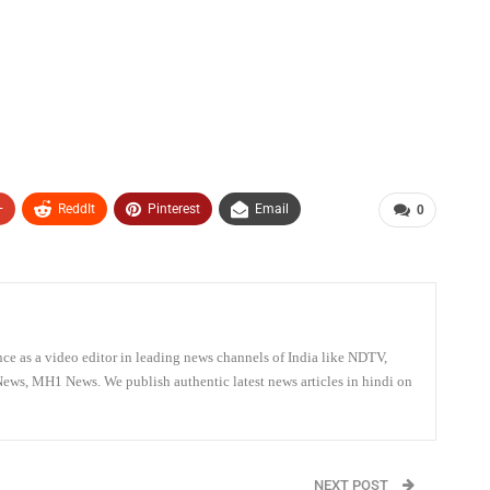
+
ReddIt
Pinterest
Email
0
ce as a video editor in leading news channels of India like NDTV,
ws, MH1 News. We publish authentic latest news articles in hindi on
NEXT POST