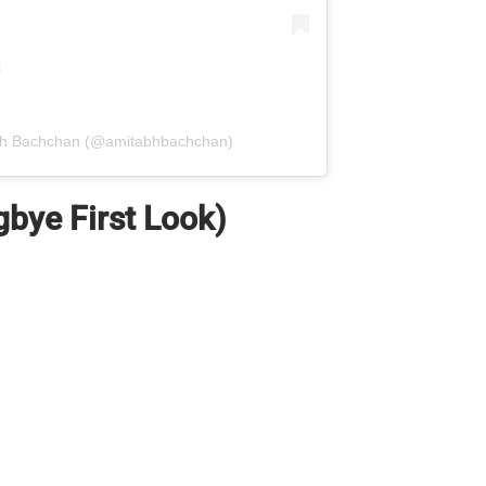
abh Bachchan (@amitabhbachchan)
oogbye First Look)