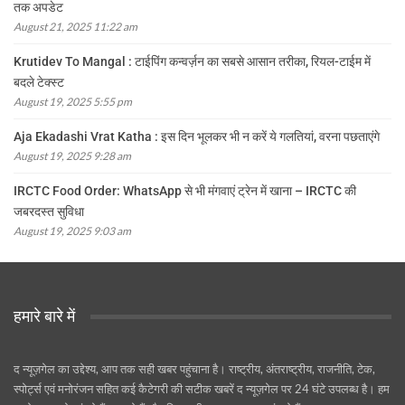
तक अपडेट
August 21, 2025 11:22 am
Krutidev To Mangal : टाईपिंग कन्वर्ज़न का सबसे आसान तरीका, रियल-टाईम में
बदले टेक्स्ट
August 19, 2025 5:55 pm
Aja Ekadashi Vrat Katha : इस दिन भूलकर भी न करें ये गलतियां, वरना पछताएंगे
August 19, 2025 9:28 am
IRCTC Food Order: WhatsApp से भी मंगवाएं ट्रेन में खाना – IRCTC की
जबरदस्त सुविधा
August 19, 2025 9:03 am
हमारे बारे में
द न्यूज़गेल का उद्देश्य, आप तक सही खबर पहुंचाना है। राष्ट्रीय, अंतराष्ट्रीय, राजनीति, टेक,
स्पोर्ट्स एवं मनोरंजन सहित कई कैटेगरी की सटीक खबरें द न्यूज़गेल पर 24 घंटे उपलब्ध है। हम