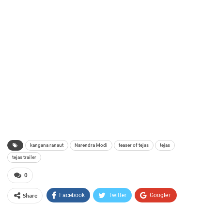
kangana ranaut
Narendra Modi
teaser of tejas
tejas
tejas trailer
0
Share
Facebook
Twitter
Google+
ReddIt
WhatsApp
Pinterest