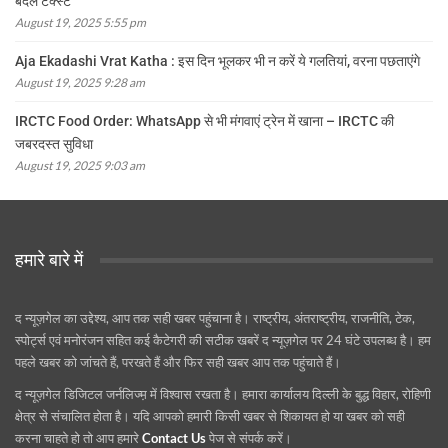
बदले टेक्स्ट
August 19, 2025 5:55 pm
Aja Ekadashi Vrat Katha : इस दिन भूलकर भी न करें ये गलतियां, वरना पछताएंगे
August 19, 2025 9:28 am
IRCTC Food Order: WhatsApp से भी मंगवाएं ट्रेन में खाना – IRCTC की
जबरदस्त सुविधा
August 19, 2025 9:03 am
हमारे बारे में
द न्यूज़गेल का उद्देश्य, आप तक सही खबर पहुंचाना है। राष्ट्रीय, अंतराष्ट्रीय, राजनीति, टेक,
स्पोर्ट्स एवं मनोरंजन सहित कई कैटेगरी की सटीक खबरें द न्यूज़गेल पर 24 घंटे उपलब्ध है। हम
पहले खबर को जांचते हैं, परखते हैं और फिर सही खबर आप तक पहुंचाते हैं।
द न्यूज़गेल डिजिटल जर्नलिज्म़ में विश्वास रखता है। हमारा कार्यालय दिल्ली के बुद्ध विहार, रोहिणी
क्षेत्र से संचालित होता है। यदि आपको हमारी किसी खबर से शिकायत हो या खबर को सही
करना चाहते हो तो आप हमारे
Contact Us
पेज से संपर्क करें।