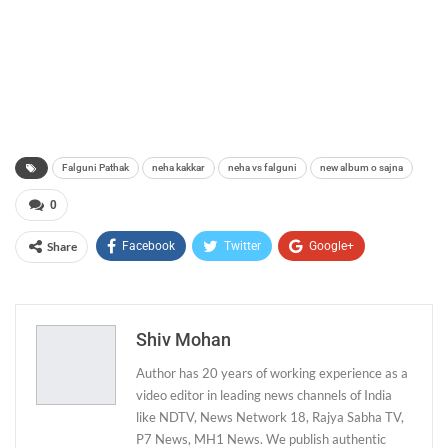
Falguni Pathak
neha kakkar
neha vs falguni
new album o sajna
0
Share
Facebook
Twitter
Google+
ReddIt
WhatsApp
Pinterest
Email
Shiv Mohan
Author has 20 years of working experience as a
video editor in leading news channels of India
like NDTV, News Network 18, Rajya Sabha TV,
P7 News, MH1 News. We publish authentic