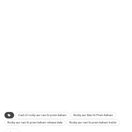
Cast of rocky aur rani ki prem kahani
Rocky aur Rani ki Prem Kahani
Rocky aur rani ki prem kahani release date
Rocky aur rani ki prem kahani trailer