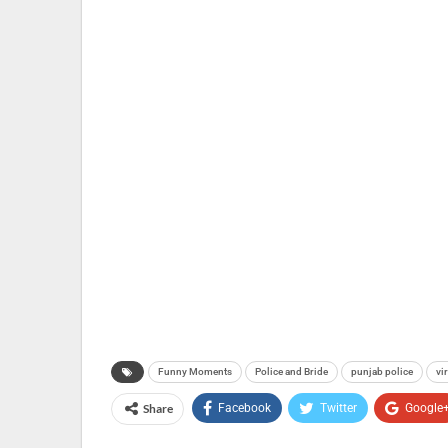
Funny Moments
Police and Bride
punjab police
vi
Share
Facebook
Twitter
Google