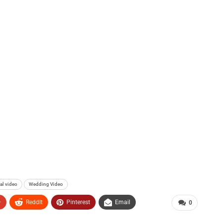
ral video
Wedding Video
+
ReddIt
Pinterest
Email
0