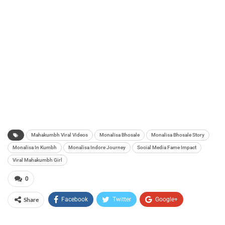
Mahakumbh Viral Videos
Monalisa Bhosale
Monalisa Bhosale Story
Monalisa In Kumbh
Monalisa Indore Journey
Social Media Fame Impact
Viral Mahakumbh Girl
0
Share
Facebook
Twitter
Google+
ReddIt
WhatsApp
Pinterest