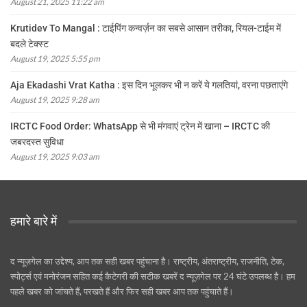
August 21, 2025 11:22 am
Krutidev To Mangal : टाईपिंग कन्वर्ज़न का सबसे आसान तरीका, रियल-टाईम में
बदले टेक्स्ट
August 19, 2025 5:55 pm
Aja Ekadashi Vrat Katha : इस दिन भूलकर भी न करें ये गलतियां, वरना पछताएंगे
August 19, 2025 9:28 am
IRCTC Food Order: WhatsApp से भी मंगवाएं ट्रेन में खाना – IRCTC की
जबरदस्त सुविधा
August 19, 2025 9:03 am
हमारे बारे में
द न्यूज़गेल का उद्देश्य, आप तक सही खबर पहुंचाना है। राष्ट्रीय, अंतराष्ट्रीय, राजनीति, टेक,
स्पोर्ट्स एवं मनोरंजन सहित कई कैटेगरी की सटीक खबरें द न्यूज़गेल पर 24 घंटे उपलब्ध है। हम
पहले खबर को जांचते हैं, परखते हैं और फिर सही खबर आप तक पहुंचाते हैं।