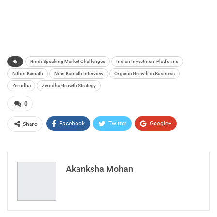
Hindi Speaking Market Challenges
Indian Investment Platforms
Nithin Kamath
Nitin Kamath Interview
Organic Growth in Business
Zerodha
Zerodha Growth Strategy
0
Share
Facebook
Twitter
Google+
ReddIt
WhatsApp
Pinterest
Email
Akanksha Mohan