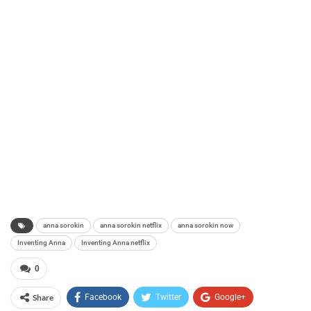
anna sorokin
anna sorokin netflix
anna sorokin now
Inventing Anna
Inventing Anna netflix
0
Share
Facebook
Twitter
Google+