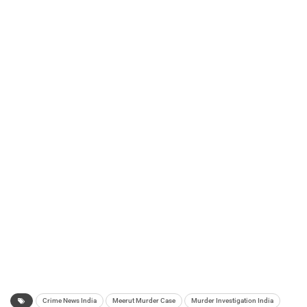
Crime News India
Meerut Murder Case
Murder Investigation India