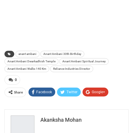
anant ambani
Anant Ambani 30th Birthday
Anant Ambani Dwarkadhish Temple
Anant Ambani Spiritual Journey
Anant Ambani Walks 140 Km
Reliance Industries Director
0
Share
Facebook
Twitter
Google+
ReddIt
WhatsApp
Pinterest
Email
Akanksha Mohan