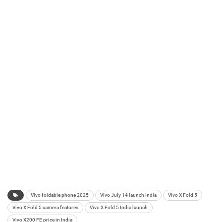
Vivo foldable phone 2025
Vivo July 14 launch India
Vivo X Fold 5
Vivo X Fold 5 camera features
Vivo X Fold 5 India launch
Vivo X200 FE price in India