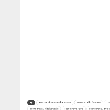
Best 5G phones under 15000
Tecno AI Ella features
Te
Tecno Pova 7 Flipkart sale
Tecno Pova 7 pro
Tecno Pova 7 Pro 