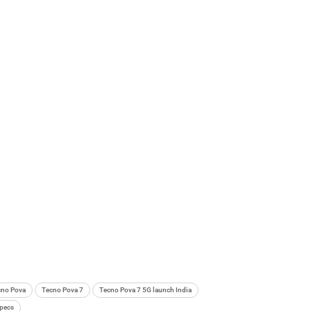
cno Pova
Tecno Pova 7
Tecno Pova 7 5G launch India
specs