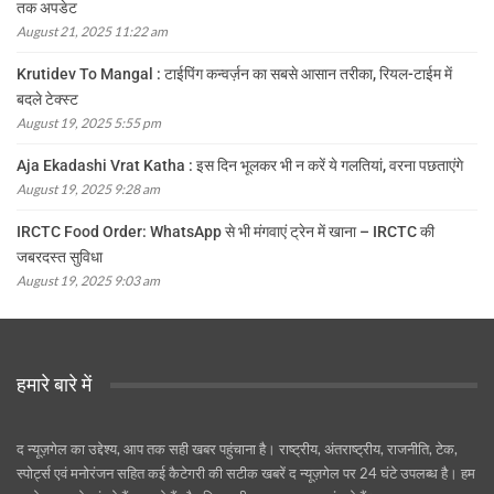
तक अपडेट
August 21, 2025 11:22 am
Krutidev To Mangal : टाईपिंग कन्वर्ज़न का सबसे आसान तरीका, रियल-टाईम में
बदले टेक्स्ट
August 19, 2025 5:55 pm
Aja Ekadashi Vrat Katha : इस दिन भूलकर भी न करें ये गलतियां, वरना पछताएंगे
August 19, 2025 9:28 am
IRCTC Food Order: WhatsApp से भी मंगवाएं ट्रेन में खाना – IRCTC की
जबरदस्त सुविधा
August 19, 2025 9:03 am
हमारे बारे में
द न्यूज़गेल का उद्देश्य, आप तक सही खबर पहुंचाना है। राष्ट्रीय, अंतराष्ट्रीय, राजनीति, टेक,
स्पोर्ट्स एवं मनोरंजन सहित कई कैटेगरी की सटीक खबरें द न्यूज़गेल पर 24 घंटे उपलब्ध है। हम