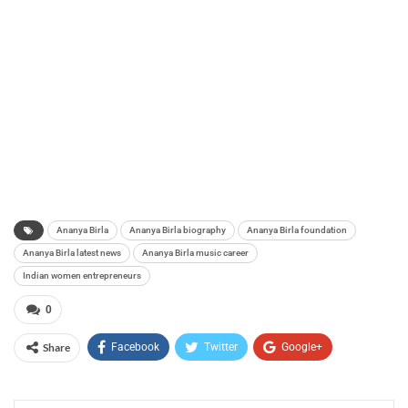
Ananya Birla
Ananya Birla biography
Ananya Birla foundation
Ananya Birla latest news
Ananya Birla music career
Indian women entrepreneurs
0
Share
Facebook
Twitter
Google+
ReddIt
WhatsApp
Pinterest