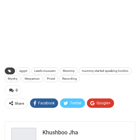
egypt
Leeds musuem
Mummy
mummy started speaking london
Mystry
Nesyamun
Priest
Recording
0
Share
Facebook
Twitter
Google+
ReddIt
WhatsApp
Pinterest
Email
Khushboo Jha