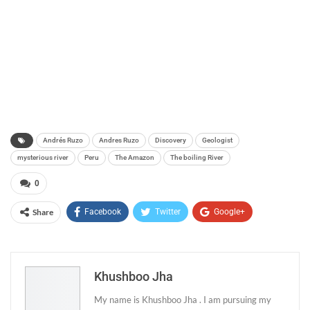
Andrés Ruzo
Andres Ruzo
Discovery
Geologist
mysterious river
Peru
The Amazon
The boiling River
0
Share
Facebook
Twitter
Google+
ReddIt
WhatsApp
Pinterest
Email
Khushboo Jha
My name is Khushboo Jha . I am pursuing my