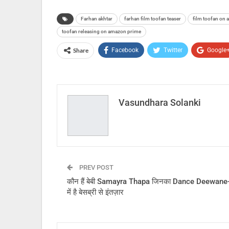
Farhan akhtar
farhan film toofan teaser
film toofan on
toofan releasing on amazon prime
Share
Facebook
Twitter
Google
Vasundhara Solanki
PREV POST
कौन हैं बेबी Samayra Thapa जिनका Dance Deewane
में है बेसब्री से इंतज़ार