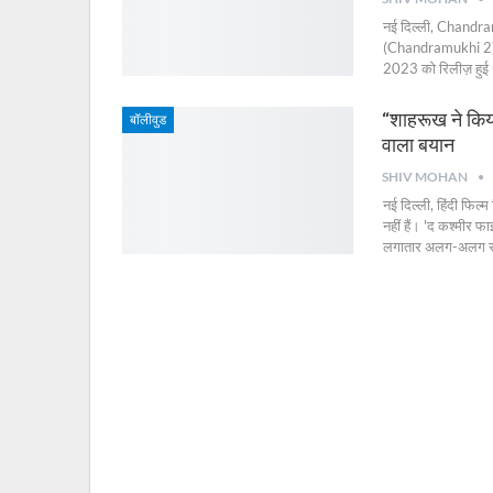
नई दिल्ली, Chandram
(Chandramukhi 2) '
2023 को रिलीज़ हुई थ
“शाहरूख ने किया
बॉलीवुड
वाला बयान
SHIV MOHAN
नई दिल्ली, हिंदी फिल
नहीं हैं। 'द कश्मीर फा
लगातार अलग-अलग स