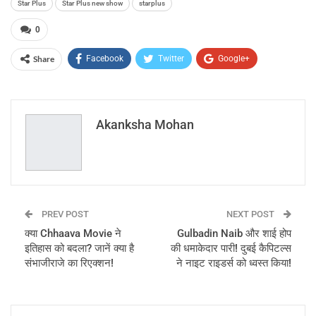
Star Plus
Star Plus new show
starplus
0
Share
Facebook
Twitter
Google+
ReddIt
WhatsApp
Pinterest
Email
Akanksha Mohan
PREV POST
NEXT POST
क्या Chhaava Movie ने
Gulbadin Naib और शाई होप
इतिहास को बदला? जानें क्या है
की धमाकेदार पारी! दुबई कैपिटल्स
संभाजीराजे का रिएक्शन!
ने नाइट राइडर्स को ध्वस्त किया!