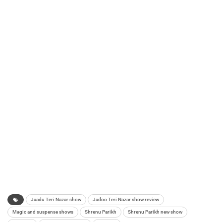
Jaadu Teri Nazar show
Jadoo Teri Nazar show review
Magic and suspense shows
Shrenu Parikh
Shrenu Parikh new show