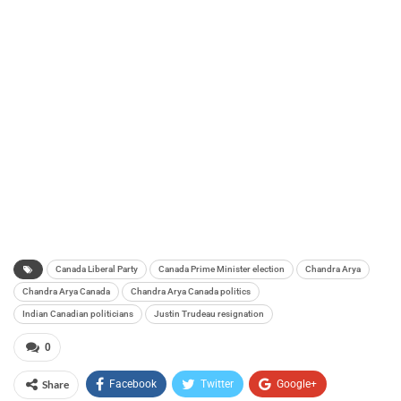
Canada Liberal Party
Canada Prime Minister election
Chandra Arya
Chandra Arya Canada
Chandra Arya Canada politics
Indian Canadian politicians
Justin Trudeau resignation
0
Share
Facebook
Twitter
Google+