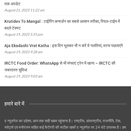
तक अपडेट
August 21, 2025 11:22 am
Krutidev To Mangal : टाईपिंग कन्वर्ज़न का सबसे आसान तरीका, रियल-टाईम में
बदले टेक्स्ट
August 19, 2025 5:55 pm
Aja Ekadashi Vrat Katha : इस दिन भूलकर भी न करें ये गलतियां, वरना पछताएंगे
August 19, 2025 9:28 am
IRCTC Food Order: WhatsApp से भी मंगवाएं ट्रेन में खाना – IRCTC की
जबरदस्त सुविधा
August 19, 2025 9:03 am
हमारे बारे में
द न्यूज़गेल का उद्देश्य, आप तक सही खबर पहुंचाना है। राष्ट्रीय, अंतराष्ट्रीय, राजनीति, टेक,
स्पोर्ट्स एवं मनोरंजन सहित कई कैटेगरी की सटीक खबरें द न्यूज़गेल पर 24 घंटे उपलब्ध है। हम