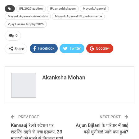
IPL 2025 auction
IPL unsold players
Mayank Agarwal
Mayank Agarwal cricket stats
Mayank Agarwal IPL performance
Vijay Hazare Trophy 2025
0
Share
Facebook
Twitter
Google+
ReddIt
WhatsApp
Pinterest
Email
Akanksha Mohan
PREV POST
NEXT POST
Kannauj रेलवे स्टेशन पर
Arjun Bijlani के परिवार में आई
शटरिंग ढहने से मचा हड़कंप, 23
बड़ी मुसीबत! जानें क्या हुआ?
मजदूरों को मलबे से निकाला गया!