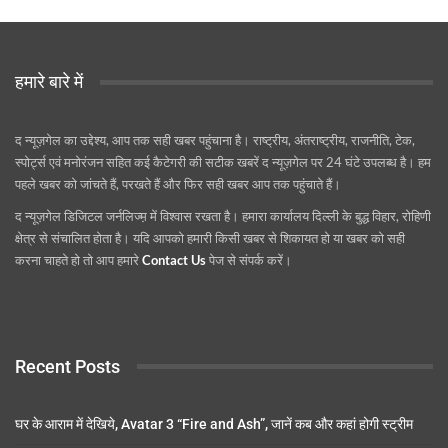
हमारे बारे में
द न्यूज़गेल का उद्देश्य, आप तक सही खबर पहुंचाना है। राष्ट्रीय, अंतराष्ट्रीय, राजनीति, टेक,
स्पोर्ट्स एवं मनोरंजन सहित कई कैटेगरी की सटीक खबरें द न्यूज़गेल पर 24 घंटे उपलब्ध है। हम
पहले खबर को जांचते हैं, परखते हैं और फिर सही खबर आप तक पहुंचाते हैं।
द न्यूज़गेल डिजिटल जर्नलिज्म़ में विश्वास रखता है। हमारा कार्यालय दिल्ली के बुद्ध विहार, रोहिणी
क्षेत्र से संचालित होता है। यदि आपको हमारी किसी खबर से शिकायत हो या खबर को सही
करना चाहते हो तो आप हमारे
Contact Us
पेज से संपर्क करें।
Recent Posts
घर के आराम में देखिये, Avatar 3 “Fire and Ash”, जानें कब और कहां होगी स्ट्रीम