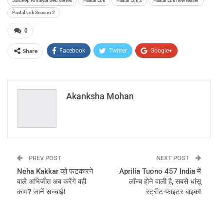
Jaideep Ahlawat web series
Paatal Lok
Paatal Lok 2
Paatal Lok new teaser
Paatal Lok Season 2
0
Share
Facebook
Twitter
Google+
ReddIt
WhatsApp
Pinterest
Email
Akanksha Mohan
PREV POST
NEXT POST
Neha Kakkar को फटकारने
Aprilia Tuono 457 India में
वाले अभिजीत अब करेंगे वही
लॉन्च होने वाली है, सबसे धांसू
काम? जानें सच्चाई!
स्ट्रीट-फाइटर बाइक!