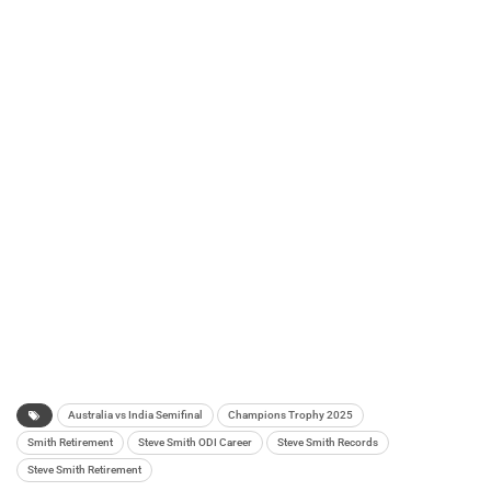
Australia vs India Semifinal
Champions Trophy 2025
Smith Retirement
Steve Smith ODI Career
Steve Smith Records
Steve Smith Retirement