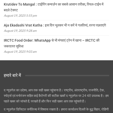
Krutidev To Mangal : टाईपिंग कन्वर्ज़न का सबसे आसान तरीका, रियल-टाईम में
बदले टेक्स्ट
August 19, 2025 5:55 pm
Aja Ekadashi Vrat Katha : इस दिन भूलकर भी न करें ये गलतियां, वरना पछताएंगे
August 19, 2025 9:28 am
IRCTC Food Order: WhatsApp से भी मंगवाएं ट्रेन में खाना – IRCTC की
जबरदस्त सुविधा
August 19, 2025 9:03 am
हमारे बारे में
द न्यूज़गेल का उद्देश्य, आप तक सही खबर पहुंचाना है। राष्ट्रीय, अंतराष्ट्रीय, राजनीति, टेक,
स्पोर्ट्स एवं मनोरंजन सहित कई कैटेगरी की सटीक खबरें द न्यूज़गेल पर 24 घंटे उपलब्ध है। हम
पहले खबर को जांचते हैं, परखते हैं और फिर सही खबर आप तक पहुंचाते हैं।
द न्यूज़गेल डिजिटल जर्नलिज्म़ में विश्वास रखता है। हमारा कार्यालय दिल्ली के बुद्ध विहार, रोहिणी