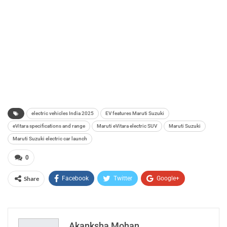
electric vehicles India 2025
EV features Maruti Suzuki
eVitara specifications and range
Maruti eVitara electric SUV
Maruti Suzuki
Maruti Suzuki electric car launch
0
Share
Facebook
Twitter
Google+
ReddIt
WhatsApp
Pinterest
Email
Akanksha Mohan