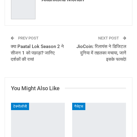
PREV POST
NEXT POST
क्या Paatal Lok Season 2 ने
JioCoin: रिलायंस ने डिजिटल
सीजन 1 को पछाड़ा? जानिए
दुनिया में तहलका मचाया, जानें
दर्शकों की राय!
इसके फायदे!
You Might Also Like
टेक्नोलॉजी
गैजेट्स