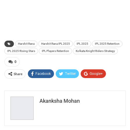
Harshit Rana
Harshit Rana IPL 2025
IPL 2025
IPL 2025 Retention
IPL 2025 Rising Stars
IPL Players Retention
Kolkata Knight Riders Strategy
0
Share
Facebook
Twitter
Google+
ReddIt
WhatsApp
Pinterest
Email
Akanksha Mohan