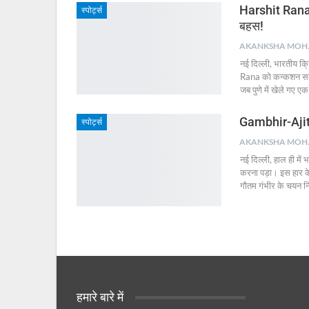
Harshit Rana के
स्पोर्ट्स
बहस!
AKA
नई दिल्ली, भारतीय क्
Rana को कन्कशन सब्स्
जब पुणे में खेले गए एक
Gambhir-Ajit 
स्पोर्ट्स
AKA
नई दिल्ली, हाल ही में 
करना पड़ा। इस हार के
गौतम गंभीर के चयन नि
हमारे बारे में