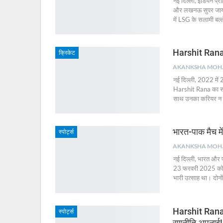
नई दिल्ली, इंडियन 
और लखनऊ सुपर जायंट्
में LSG के सलामी बल्
Harshit Rana क
क्रिकेट
AKA
नई दिल्ली, 2022 में 
Harshit Rana का सफ़
साथ उनका करियर न 
भारत-पाक मैच म
स्पोर्ट्स
AKA
नई दिल्ली, भारत और प
23 फरवरी 2025 को दुब
भारी उत्साह था। दोनों
Harshit Rana: र
स्पोर्ट्स
रणनीति अपनाई!