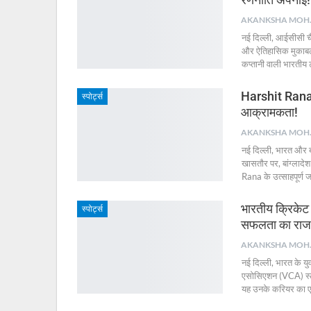
AKA
नई दिल्ली, आईसीसी च
और ऐतिहासिक मुकाबला द
कप्तानी वाली भारतीय 
Harshit Rana न
स्पोर्ट्स
आक्रामकता!
AKA
नई दिल्ली, भारत और 
खासतौर पर, बांग्लादे
Rana के उत्साहपूर्ण ज
भारतीय क्रिकेट 
स्पोर्ट्स
सफलता का राज
AKA
नई दिल्ली, भारत के यु
एसोसिएशन (VCA) स्टेडि
यह उनके करियर का एक 