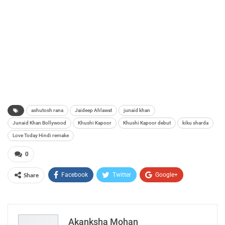
ashutosh rana
Jaideep Ahlawat
junaid khan
Junaid Khan Bollywood
Khushi Kapoor
Khushi Kapoor debut
kiku sharda
Love Today Hindi remake
0
Share
Facebook
Twitter
Google+
ReddIt
WhatsApp
Pinterest
Email
Akanksha Mohan