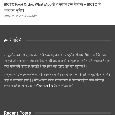
IRCTC Food Order: WhatsApp से भी मंगवाएं ट्रेन में खाना – IRCTC की
जबरदस्त सुविधा
August 19, 2025 9:03 am
हमारे बारे में
द न्यूज़गेल का उद्देश्य, आप तक सही खबर पहुंचाना है। राष्ट्रीय, अंतराष्ट्रीय, राजनीति, टेक,
स्पोर्ट्स एवं मनोरंजन सहित कई कैटेगरी की सटीक खबरें द न्यूज़गेल पर 24 घंटे उपलब्ध है। हम
पहले खबर को जांचते हैं, परखते हैं और फिर सही खबर आप तक पहुंचाते हैं।
द न्यूज़गेल डिजिटल जर्नलिज्म़ में विश्वास रखता है। हमारा कार्यालय दिल्ली के बुद्ध विहार, रोहिणी
क्षेत्र से संचालित होता है। यदि आपको हमारी किसी खबर से शिकायत हो या खबर को सही
करना चाहते हो तो आप हमारे
Contact Us
पेज से संपर्क करें।
Recent Posts