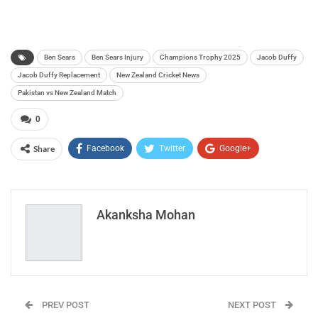
Ben Sears
Ben Sears Injury
Champions Trophy 2025
Jacob Duffy
Jacob Duffy Replacement
New Zealand Cricket News
Pakistan vs New Zealand Match
0
Share
Facebook
Twitter
Google+
ReddIt
WhatsApp
Pinterest
Email
Akanksha Mohan
PREV POST
NEXT POST