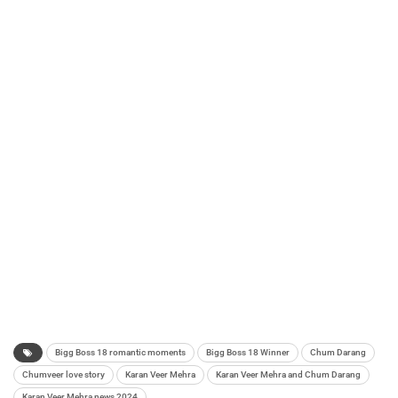
Bigg Boss 18 romantic moments
Bigg Boss 18 Winner
Chum Darang
Chumveer love story
Karan Veer Mehra
Karan Veer Mehra and Chum Darang
Karan Veer Mehra news 2024