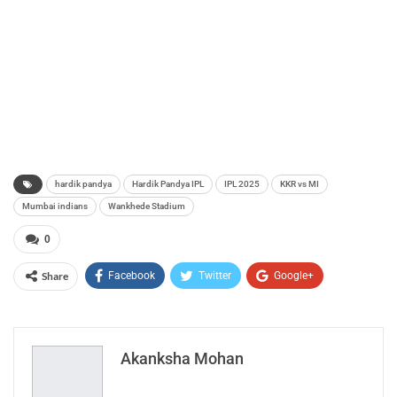
hardik pandya
Hardik Pandya IPL
IPL 2025
KKR vs MI
Mumbai indians
Wankhede Stadium
0
Share
Facebook
Twitter
Google+
ReddIt
WhatsApp
Pinterest
Email
Akanksha Mohan