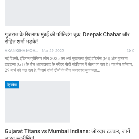
गुजरात के खिलाफ मुंबई की फील्डिंग चूक, Deepak Chahar और
रोहित शर्मा भड़के!
AKANKSHA MOHAN
Mar 29, 2025
0
नई दिल्ली, इंडियन प्रीमियर लीग 2025 का 9वां मुकाबला मुंबई इंडियंस (MI) और गुजरात
टाइटन्स (GT) के बीच अहमदाबाद के नरेंद्र मोदी स्टेडियम में खेला जा रहा है। यह मैच शनिवार,
29 मार्च को चल रहा है, जिसमें दोनों टीमों के बीच जबरदस्त मुकाबला
…
क्रिकेट
Gujarat Titans vs Mumbai Indians: जोरदार टक्कर, जानें
लाइव स्ट्रीमिंग!