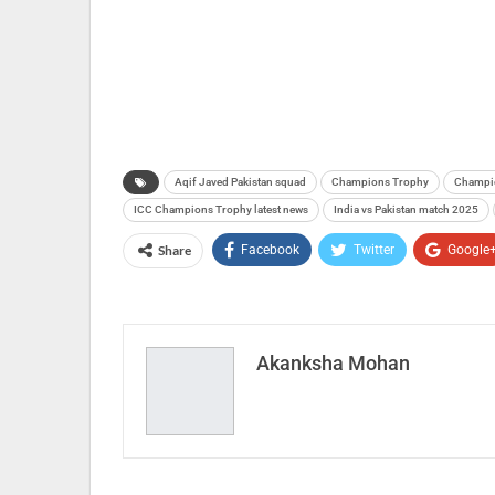
Aqif Javed Pakistan squad
Champions Trophy
Champi
ICC Champions Trophy latest news
India vs Pakistan match 2025
Share
Facebook
Twitter
Google
Akanksha Mohan