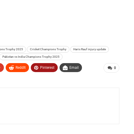
ons Trophy 2025
Cricket Champions Trophy
Haris Rauf injury update
Pakistan vs India Champions Trophy 2025
+
ReddIt
Pinterest
Email
0