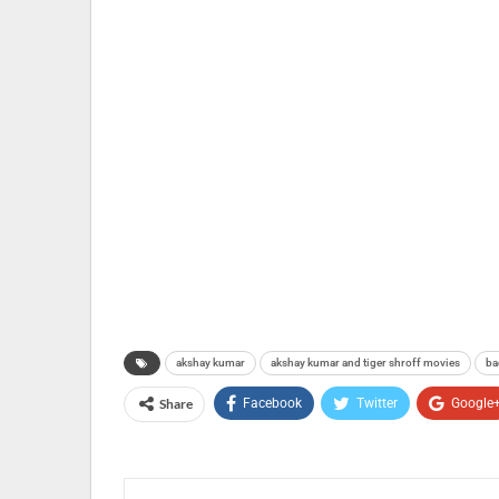
akshay kumar
akshay kumar and tiger shroff movies
ba
Share
Facebook
Twitter
Google