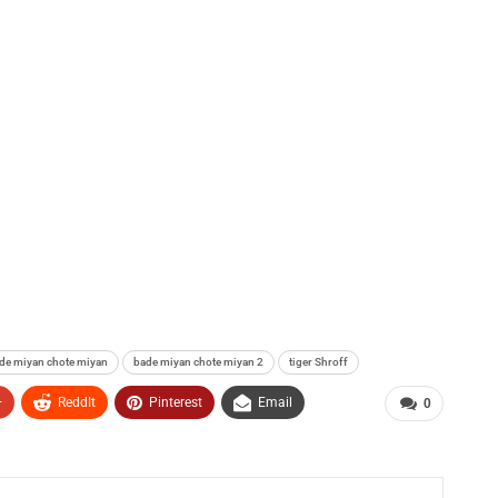
de miyan chote miyan
bade miyan chote miyan 2
tiger Shroff
+
ReddIt
Pinterest
Email
0