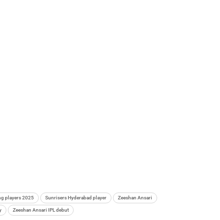
ng players 2025
Sunrisers Hyderabad player
Zeeshan Ansari
y
Zeeshan Ansari IPL debut