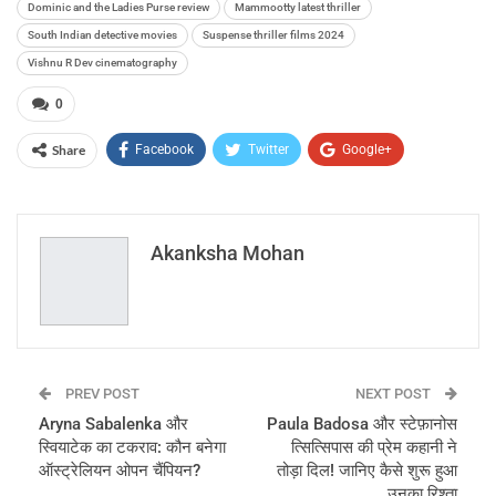
Dominic and the Ladies Purse review
Mammootty latest thriller
South Indian detective movies
Suspense thriller films 2024
Vishnu R Dev cinematography
0
Share
Facebook
Twitter
Google+
ReddIt
WhatsApp
Pinterest
Email
Akanksha Mohan
PREV POST
NEXT POST
Aryna Sabalenka और
Paula Badosa और स्टेफ़ानोस
स्वियाटेक का टकराव: कौन बनेगा
त्सित्सिपास की प्रेम कहानी ने
ऑस्ट्रेलियन ओपन चैंपियन?
तोड़ा दिल! जानिए कैसे शुरू हुआ
उनका रिश्ता