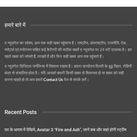
हमारे बारे में
द न्यूज़गेल का उद्देश्य, आप तक सही खबर पहुंचाना है। राष्ट्रीय, अंतराष्ट्रीय, राजनीति, टेक,
स्पोर्ट्स एवं मनोरंजन सहित कई कैटेगरी की सटीक खबरें द न्यूज़गेल पर 24 घंटे उपलब्ध है। हम
पहले खबर को जांचते हैं, परखते हैं और फिर सही खबर आप तक पहुंचाते हैं।
द न्यूज़गेल डिजिटल जर्नलिज्म़ में विश्वास रखता है। हमारा कार्यालय दिल्ली के बुद्ध विहार, रोहिणी
क्षेत्र से संचालित होता है। यदि आपको हमारी किसी खबर से शिकायत हो या खबर को सही
करना चाहते हो तो आप हमारे
Contact Us
पेज से संपर्क करें।
Recent Posts
घर के आराम में देखिये, Avatar 3 “Fire and Ash”, जानें कब और कहां होगी स्ट्रीम