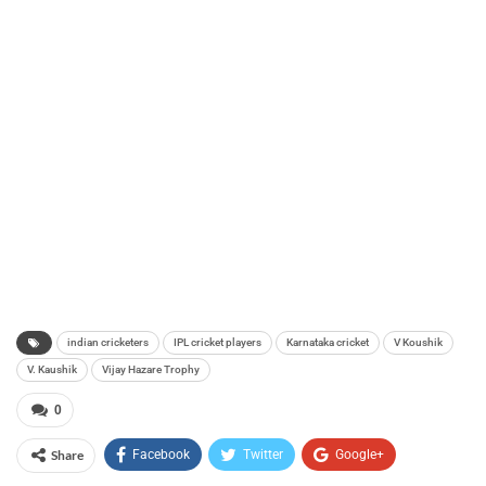
indian cricketers
IPL cricket players
Karnataka cricket
V Koushik
V. Kaushik
Vijay Hazare Trophy
0
Share
Facebook
Twitter
Google+