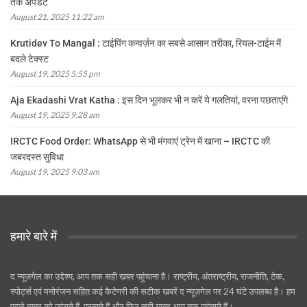
तक अपडेट
August 21, 2025 11:22 am
Krutidev To Mangal : टाईपिंग कन्वर्ज़न का सबसे आसान तरीका, रियल-टाईम में
बदले टेक्स्ट
August 19, 2025 5:55 pm
Aja Ekadashi Vrat Katha : इस दिन भूलकर भी न करें ये गलतियां, वरना पछताएंगे
August 19, 2025 9:28 am
IRCTC Food Order: WhatsApp से भी मंगवाएं ट्रेन में खाना – IRCTC की
जबरदस्त सुविधा
August 19, 2025 9:03 am
हमारे बारे में
द न्यूज़गेल का उद्देश्य, आप तक सही खबर पहुंचाना है। राष्ट्रीय, अंतराष्ट्रीय, राजनीति, टेक,
स्पोर्ट्स एवं मनोरंजन सहित कई कैटेगरी की सटीक खबरें द न्यूज़गेल पर 24 घंटे उपलब्ध है। हम
पहले खबर को जांचते हैं, परखते हैं और फिर सही खबर आप तक पहुंचाते हैं।