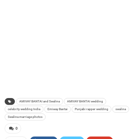
AMIVAY BANTAI and Swalina
AMIVAY BANTAI wedding
celebrity wedding India
Emiway Bantai
Punjabi rapper wedding
swalina
Swalina marriage photos
0