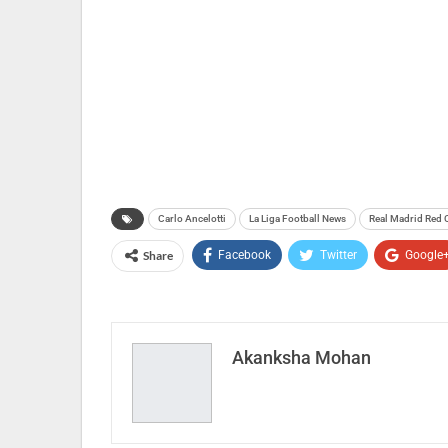
Carlo Ancelotti
La Liga Football News
Real Madrid Red 
Share
Facebook
Twitter
Google
Akanksha Mohan