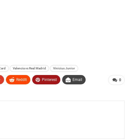
Card
Valencia vs Real Madrid
Vinicius Junior
+
ReddIt
Pinterest
Email
0