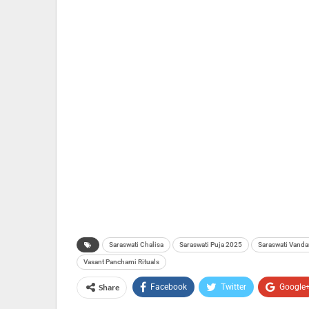
Saraswati Chalisa
Saraswati Puja 2025
Saraswati Vand
Vasant Panchami Rituals
Share
Facebook
Twitter
Google