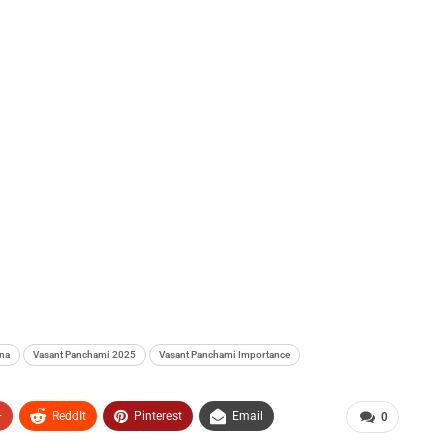
ana
Vasant Panchami 2025
Vasant Panchami Importance
+
ReddIt
Pinterest
Email
0