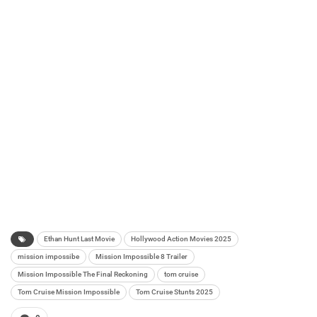
Ethan Hunt Last Movie
Hollywood Action Movies 2025
mission impossibe
Mission Impossible 8 Trailer
Mission Impossible The Final Reckoning
tom cruise
Tom Cruise Mission Impossible
Tom Cruise Stunts 2025