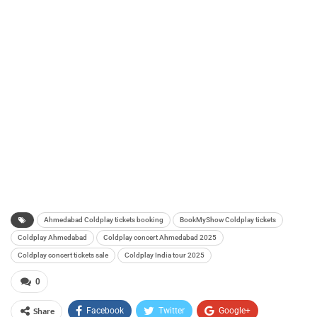
Ahmedabad Coldplay tickets booking
BookMyShow Coldplay tickets
Coldplay Ahmedabad
Coldplay concert Ahmedabad 2025
Coldplay concert tickets sale
Coldplay India tour 2025
0
Share
Facebook
Twitter
Google+