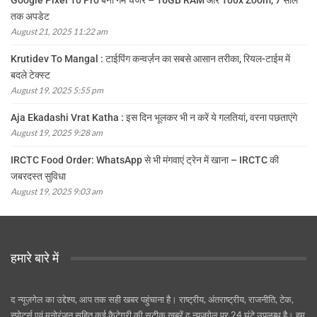
Google Pixel 10 Pro बना गेम चेंजर – 16GB RAM और 100x Zoom, 7 साल
तक अपडेट
August 21, 2025 11:22 am
Krutidev To Mangal : टाईपिंग कन्वर्ज़न का सबसे आसान तरीका, रियल-टाईम में
बदले टेक्स्ट
August 19, 2025 5:55 pm
Aja Ekadashi Vrat Katha : इस दिन भूलकर भी न करें ये गलतियां, वरना पछताएंगे
August 19, 2025 9:28 am
IRCTC Food Order: WhatsApp से भी मंगवाएं ट्रेन में खाना – IRCTC की
जबरदस्त सुविधा
August 19, 2025 9:03 am
हमारे बारे में
द न्यूज़गेल का उद्देश्य, आप तक सही खबर पहुंचाना है। राष्ट्रीय, अंतराष्ट्रीय, राजनीति, टेक,
स्पोर्ट्स एवं मनोरंजन सहित कई कैटेगरी की सटीक खबरें द न्यूज़गेल पर 24 घंटे उपलब्ध है। हम