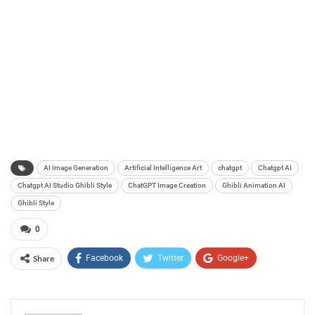
AI Image Generation
Artificial Intelligence Art
chatgpt
Chatgpt AI
Chatgpt AI Studio Ghibli Style
ChatGPT Image Creation
Ghibli Animation AI
Ghibli Style
0
Share
Facebook
Twitter
Google+
ReddIt
WhatsApp
Pinterest
Email