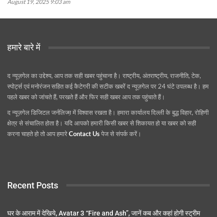
August 19, 2025 9:03 am
हमारे बारे में
द न्यूज़गेल का उद्देश्य, आप तक सही खबर पहुंचाना है। राष्ट्रीय, अंतराष्ट्रीय, राजनीति, टेक,
स्पोर्ट्स एवं मनोरंजन सहित कई कैटेगरी की सटीक खबरें द न्यूज़गेल पर 24 घंटे उपलब्ध है। हम
पहले खबर को जांचते हैं, परखते हैं और फिर सही खबर आप तक पहुंचाते हैं।
द न्यूज़गेल डिजिटल जर्नलिज्म़ में विश्वास रखता है। हमारा कार्यालय दिल्ली के बुद्ध विहार, रोहिणी
क्षेत्र से संचालित होता है। यदि आपको हमारी किसी खबर से शिकायत हो या खबर को सही
करना चाहते हो तो आप हमारे
Contact Us
पेज से संपर्क करें।
Recent Posts
घर के आराम में देखिये, Avatar 3 “Fire and Ash”, जानें कब और कहां होगी स्ट्रीम