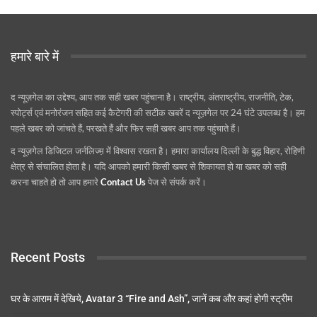
हमारे बारे में
द न्यूज़गेल का उद्देश्य, आप तक सही खबर पहुंचाना है। राष्ट्रीय, अंतराष्ट्रीय, राजनीति, टेक,
स्पोर्ट्स एवं मनोरंजन सहित कई कैटेगरी की सटीक खबरें द न्यूज़गेल पर 24 घंटे उपलब्ध है। हम
पहले खबर को जांचते हैं, परखते हैं और फिर सही खबर आप तक पहुंचाते हैं।
द न्यूज़गेल डिजिटल जर्नलिज्म़ में विश्वास रखता है। हमारा कार्यालय दिल्ली के बुद्ध विहार, रोहिणी
क्षेत्र से संचालित होता है। यदि आपको हमारी किसी खबर से शिकायत हो या खबर को सही
करना चाहते हो तो आप हमारे
Contact Us
पेज से संपर्क करें।
Recent Posts
घर के आराम में देखिये, Avatar 3 “Fire and Ash”, जानें कब और कहां होगी स्ट्रीम