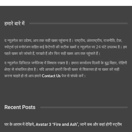
हमारे बारे में
द न्यूज़गेल का उद्देश्य, आप तक सही खबर पहुंचाना है। राष्ट्रीय, अंतराष्ट्रीय, राजनीति, टेक,
स्पोर्ट्स एवं मनोरंजन सहित कई कैटेगरी की सटीक खबरें द न्यूज़गेल पर 24 घंटे उपलब्ध है। हम
पहले खबर को जांचते हैं, परखते हैं और फिर सही खबर आप तक पहुंचाते हैं।
द न्यूज़गेल डिजिटल जर्नलिज्म़ में विश्वास रखता है। हमारा कार्यालय दिल्ली के बुद्ध विहार, रोहिणी
क्षेत्र से संचालित होता है। यदि आपको हमारी किसी खबर से शिकायत हो या खबर को सही
करना चाहते हो तो आप हमारे
Contact Us
पेज से संपर्क करें।
Recent Posts
घर के आराम में देखिये, Avatar 3 “Fire and Ash”, जानें कब और कहां होगी स्ट्रीम